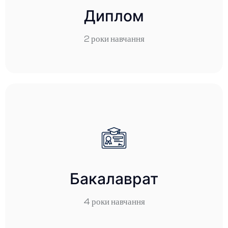
Диплом
Диплом
2 роки навчання
2 роки навчання
Детальніше
Бакалавриат
Бакалаврат
4 роки навчання
4 роки навчання
Детальніше