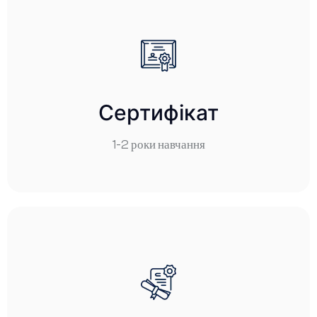
Сертифікат
Сертифікат
1-2 роки навчання
1-2 роки навчання
Детальніше