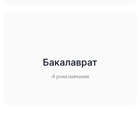
Бакалавриат
Бакалаврат
4 роки навчання
4 роки навчання
Детальніше