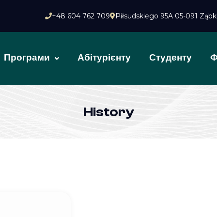
+48 604 762 709
Piłsudskiego 95A 05-091 Ząbki
Програми
Абітурієнту
Студенту
Ф
History