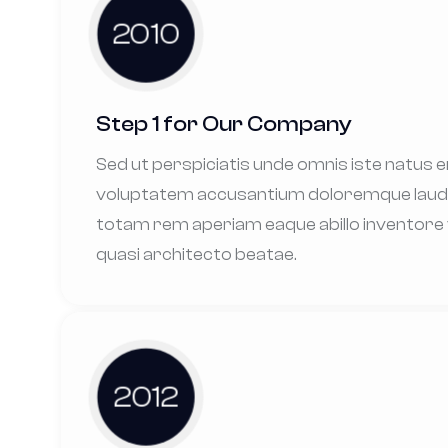
2010
Step 1 for Our Company
Sed ut perspiciatis unde omnis iste natus e
voluptatem accusantium doloremque lau
totam rem aperiam eaque abillo inventore 
quasi architecto beatae.
2012