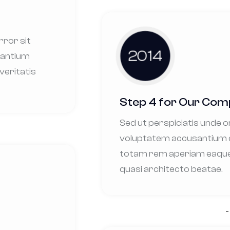
rror sit
2014
dantium
veritatis
Step 4 for Our Co
Sed ut perspiciatis unde o
voluptatem accusantium 
totam rem aperiam eaque a
quasi architecto beatae.