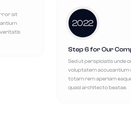
rror sit
2022
dantium
veritatis
Step 6 for Our Co
Sed ut perspiciatis unde o
voluptatem accusantium 
totam rem aperiam eaque a
quasi architecto beatae.