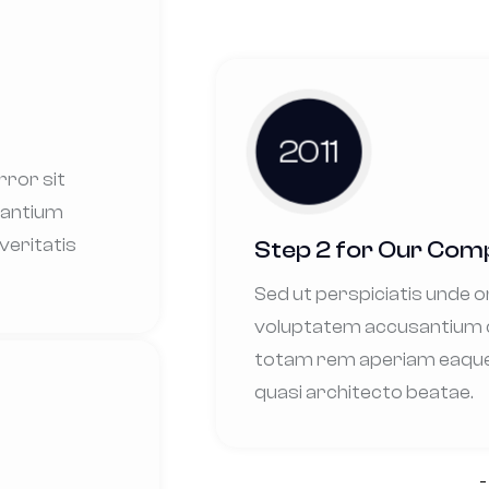
2011
rror sit
dantium
veritatis
Step 2 for Our Co
Sed ut perspiciatis unde o
voluptatem accusantium 
totam rem aperiam eaque a
quasi architecto beatae.